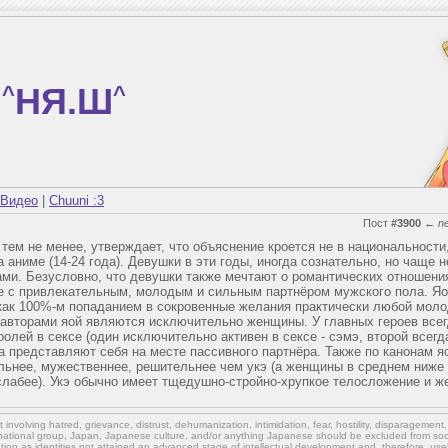
^
НЯ.Ш
^
Видео
|
Chuuni :3
Пост
#3900
←
n
тем не менее, утверждает, что объяснение кроется не в национальности,
 аниме (14-24 года). Девушки в эти годы, иногда сознательно, но чаще 
ми. Безусловно, что девушки также мечтают о романтических отношения
се с привлекательным, молодым и сильным партнёром мужского пола. Яо
как 100%-м попаданием в сокровенные желания практически любой моло
о авторами яой являются исключительно женщины. У главных героев все
олей в сексе (один исключительно активен в сексе - сэмэ, второй всегда
а представляют себя на месте пассивного партнёра. Также по канонам я
льнее, мужественнее, решительнее чем укэ (а женщины в среднем ниже
лабее). Укэ обычно имеет тщедушно-стройно-хрупкое телосложение и же
involving hatred, grievance, distrust, dehumanization, intimidation, fear, hostility, disparagement
national group, Japan, Japanese culture,
and/or
anything Japanese should be excluded from soci
ation as identities not attained an advanced stage of intellectual development and, therefore, use