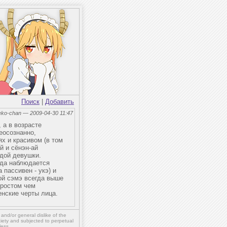
Поиск
|
Добавить
eko-chan — 2009-04-30 11:47
 а в возрасте
неосознанно,
х и красивом (в том
й и сёнэн-ай
дой девушки.
гда наблюдается
 пассивен - укэ) и
ой сэмэ всегда выше
 ростом чем
нские черты лица.
,
and/or
general dislike of the
ety and subjected to perpetual
less.