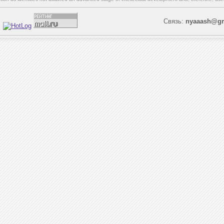
Связь:
nyaaash@gm