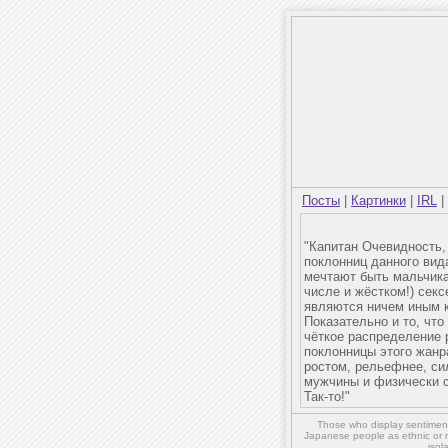
Посты
|
Картинки
|
IRL
|
"Капитан Очевидность, 
поклонниц данного вида
мечтают быть мальчика
числе и жёстком!) сек
являются ничем иным 
Показательно и то, чт
чёткое распределение р
поклонницы этого жанр
ростом, рельефнее, си
мужчины и физически с
Так-то!"
Those who display sentiment 
Japanese people as ethnic or 
isol