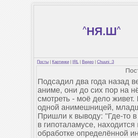
^
НЯ.Ш
^
Посты
|
Картинки
|
IRL
|
Видео
|
Chuuni :3
Пос
Подсадил два года назад в
аниме, они до сих пор на 
смотреть - моё дело живет.
одной анимешницей, младше
Пришли к выводу: "Где-то в
в гипоталамусе, находится
обработке определённой и