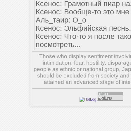
Ксенос: Грамотный пиар наз
Ксенос: Вообще-то это мне 
Аль_таир: О_о
Ксенос: Эльфийская песнь.
Ксенос: Что-то я после так
посмотреть...
Those who display sentiment involvin
intimidation, fear, hostility, dispar
people as ethnic or national group, Ja
should be excluded from society and su
attained an advanced stage of inte