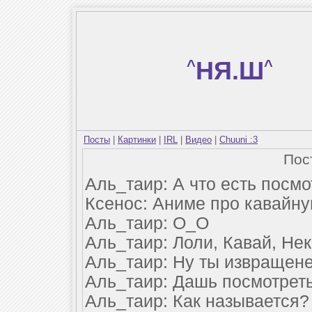
^
НЯ.Ш
^
Посты
|
Картинки
|
IRL
|
Видео
|
Chuuni :3
Пос
Аль_таир: А что есть посмо
Ксенос: Аниме про кавайную
Аль_таир: О_О
Аль_таир: Лоли, Кавай, Нек
Аль_таир: Ну ты извращене
Аль_таир: Дашь посмотрет
Аль_таир: Как называется?