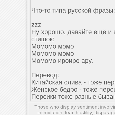
Что-то типа русской фразы:
zzz
Ну хорошо, давайте ещё и 
стишок:
Момомо момо
Момомо момо
Момомо ироиро ару.
Перевод:
Китайская слива - тоже пер
Женское бедро - тоже перс
Персики тоже разные бываю
Those who display sentiment involvin
intimidation, fear, hostility, dispar