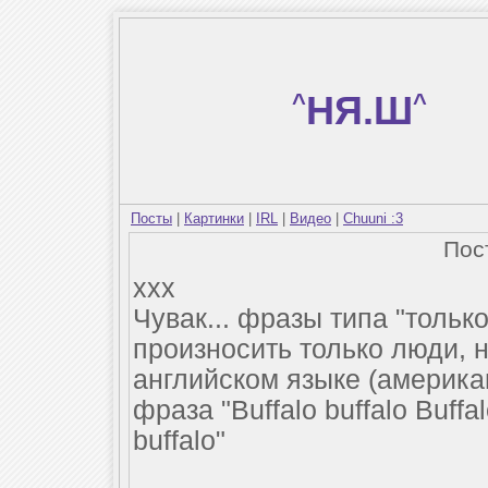
^
НЯ.Ш
^
Посты
|
Картинки
|
IRL
|
Видео
|
Chuuni :3
Пос
xxx
Чувак... фразы типа "только
произносить только люди, 
английском языке (америка
фраза "Buffalo buffalo Buffalo
buffalo"