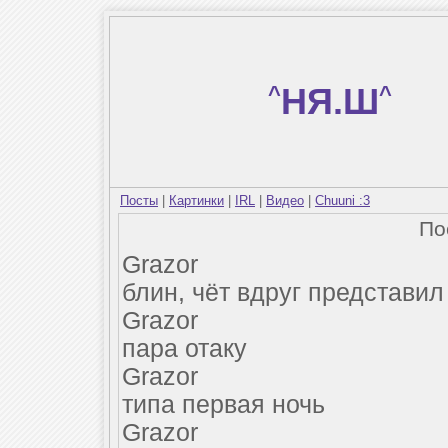
^
НЯ.Ш
^
Посты
|
Картинки
|
IRL
|
Видео
|
Chuuni :3
По
Grazor
блин, чёт вдруг представил
Grazor
пара отаку
Grazor
типа первая ночь
Grazor