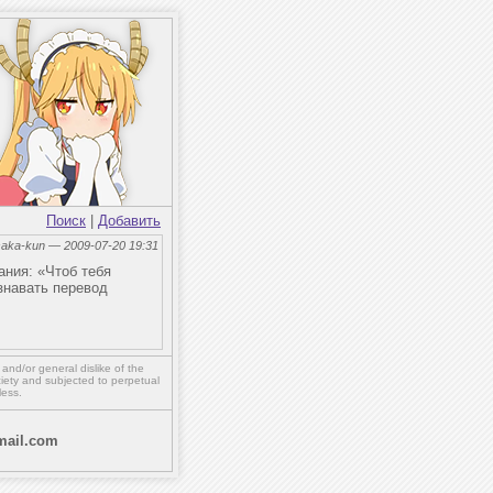
Поиск
|
Добавить
aka-kun — 2009-07-20 19:31
ания: «Чтоб тебя
знавать перевод
,
and/or
general dislike of the
ety and subjected to perpetual
less.
ail.com