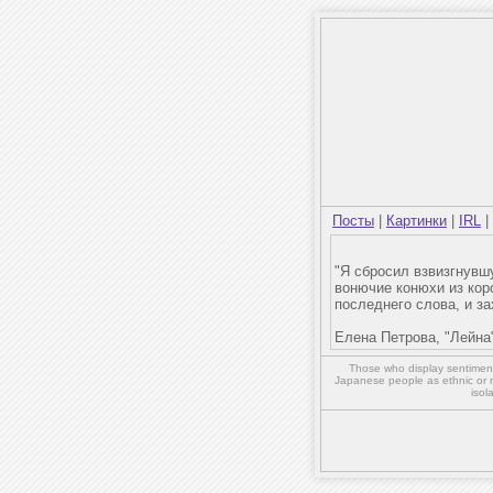
Посты
|
Картинки
|
IRL
|
"Я сбросил взвизгнувш
вонючие конюхи из кор
последнего слова, и за
Елена Петрова, "Лейна
Those who display sentiment 
Japanese people as ethnic or 
isol