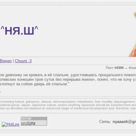
^
НЯ.Ш
^
Видео
|
Chuuni :3
Пост
#4394
←
Kous
ую девчонку на кровать в её спальне, удостоившись прощального пожел
олевских конюшен трое суток без перерыва яоили», понял, что не хочу у
хлопнул за собою дверь её спальни."
"
involving hatred, grievance, distrust, dehumanization, intimidation, fear, hostility, disparagement
national group, Japan, Japanese culture,
and/or
anything Japanese should be excluded from soci
ation as identities not attained an advanced stage of intellectual development and, therefore, use
Связь:
nyaaash@gm