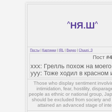
^
НЯ.Ш
^
Посты
|
Картинки
|
IRL
|
Видео
|
Chuuni :3
Пост
#
xxx: Грелль похож на моег
yyy: Тоже ходил в красном
Those who display sentiment involvin
intimidation, fear, hostility, dispar
people as ethnic or national group, Ja
should be excluded from society and su
attained an advanced stage of inte