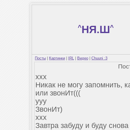
^
НЯ.Ш
^
Посты
|
Картинки
|
IRL
|
Видео
|
Chuuni :3
Пос
xxx
Никак не могу запомнить, к
или звонИт(((
yyy
ЗвонИт)
xxx
Завтра забуду и буду снова