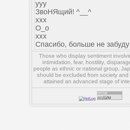
yyy
ЗвоНЯщий! ^__^
xxx
О_о
xxx
Спасибо, больше не забуду
Those who display sentiment involvin
intimidation, fear, hostility, dispar
people as ethnic or national group, Ja
should be excluded from society and su
attained an advanced stage of inte