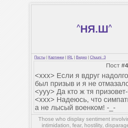
^
НЯ.Ш
^
Посты
|
Картинки
|
IRL
|
Видео
|
Chuuni :3
Пост
#
<xxx> Если я вдруг надолго 
был призыв и я не отмазалс
<yyy> Да кто ж тя призовет
<xxx> Надеюсь, что симпат
а не лысый военком! -_-
Those who display sentiment involvin
intimidation, fear, hostility, dispar