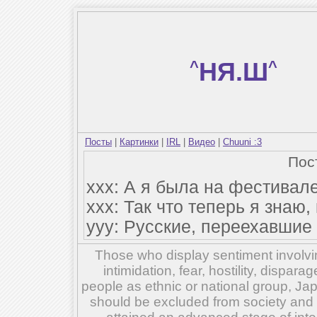
^
НЯ.Ш
^
Посты
|
Картинки
|
IRL
|
Видео
|
Chuuni :3
Пос
xxx: А я была на фестивал
xxx: Так что теперь я знаю
yyy: Русские, переехавшие 
Those who display sentiment involvin
intimidation, fear, hostility, dispar
people as ethnic or national group, Ja
should be excluded from society and su