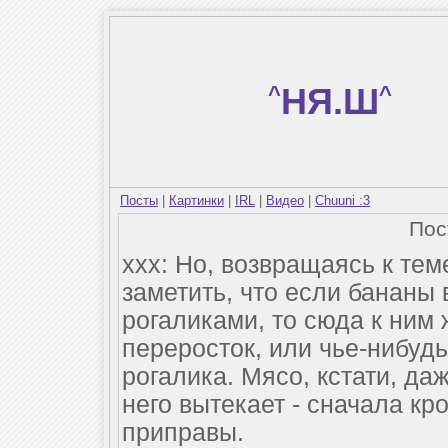
^
НЯ.Ш
^
Посты
|
Картинки
|
IRL
|
Видео
|
Chuuni :3
По
ххх: Но, возвращаясь к тем
заметить, что если бананы
рогаликами, то сюда к ним
переросток, или чье-нибуд
рогалика. Мясо, кстати, да
него вытекает - сначала кр
приправы.