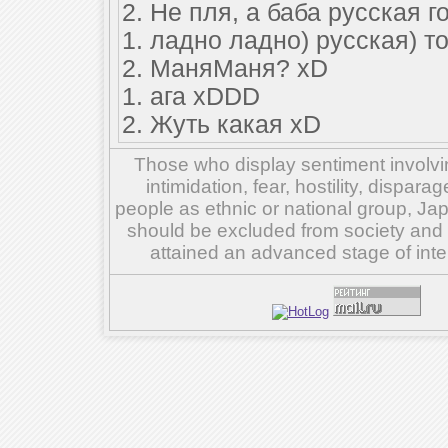
2. Не пля, а баба русская го
1. ладно ладно) русская) т
2. МаняМаня? xD
1. ага xDDD
2. Жуть какая xD
Those who display sentiment involvin
intimidation, fear, hostility, dispar
people as ethnic or national group, Ja
should be excluded from society and su
attained an advanced stage of inte