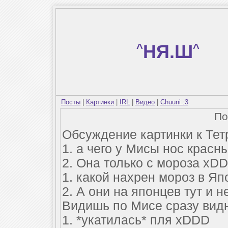
^
НЯ.Ш
^
Посты
|
Картинки
|
IRL
|
Видео
|
Chuuni :3
По
Обсуждение картинки к Тет
1. а чего у Мисы нос красн
2. Она только с мороза xDD
1. какой нахрен мороз в Я
2. А они на японцев тут и н
Видишь по Мисе сразу видно
1. *укатилась* пля xDDD