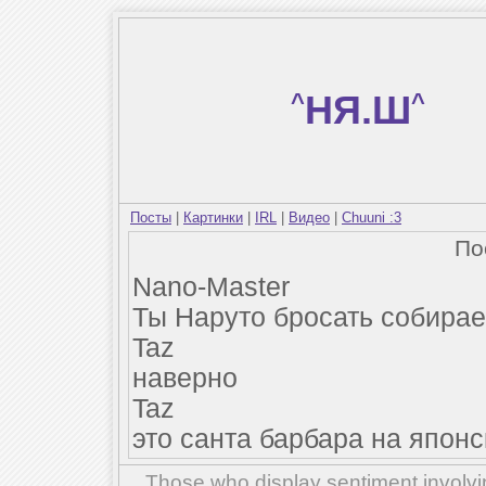
^
НЯ.Ш
^
Посты
|
Картинки
|
IRL
|
Видео
|
Chuuni :3
По
Nano-Master
Ты Наруто бросать собира
Taz
наверно
Taz
это санта барбара на япон
Those who display sentiment involvin