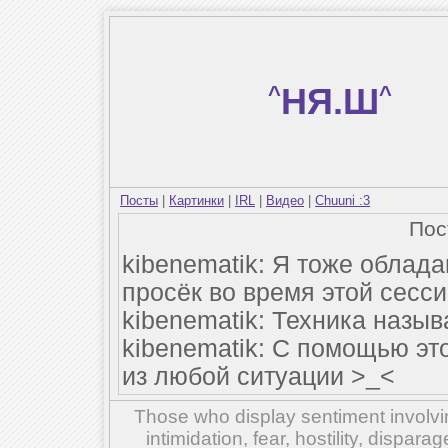
^
НЯ.Ш
^
Посты
|
Картинки
|
IRL
|
Видео
|
Chuuni :3
По
kibenematik: Я тоже облада
просёк во время этой сесси
kibenematik: Техника назыв
kibenematik: С помощью это
из любой ситуации >_<
Those who display sentiment involvin
intimidation, fear, hostility, dispar