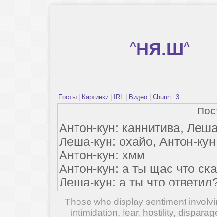
^
НЯ.Ш
^
Посты
|
Картинки
|
IRL
|
Видео
|
Chuuni :3
Пос
Антон-кун: каннитива, Леша
Леша-кун: охайо, Антон-кун
Антон-кун: хмм
Антон-кун: а ты щас что ск
Леша-кун: а ты что ответил?
Those who display sentiment involvin
intimidation, fear, hostility, dispar