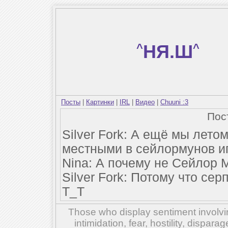
^
НЯ.Ш
^
Посты
|
Картинки
|
IRL
|
Видео
|
Chuuni :3
Пос
Silver Fork: А ещё мы лето
местными в сейлормунов иг
Nina: А почему не Сейлор 
Silver Fork: Потому что се
Т_Т
Those who display sentiment involvin
intimidation, fear, hostility, dispar