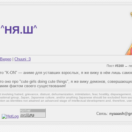
^
НЯ.Ш
^
Видео
|
Chuuni :3
Пост
#5160
←
n
 что "K-ON" — аниме для уставших взрослых, я же вижу в нём лишь само
что оно про "cute girls doing cute things", я же вижу демонов, совершающ
амим фактом своего существования!
involving hatred, grievance, distrust, dehumanization, intimidation, fear, hostility, disparagement
national group, Japan, Japanese culture,
and/or
anything Japanese should be excluded from soci
ation as identities not attained an advanced stage of intellectual development and, therefore, use
Связь:
nyaaash@gm