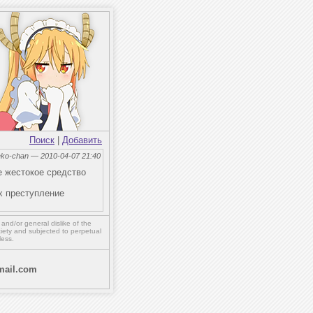
Поиск
|
Добавить
eko-chan — 2010-04-07 21:40
е жестокое средство
их преступление
,
and/or
general dislike of the
ety and subjected to perpetual
less.
ail.com