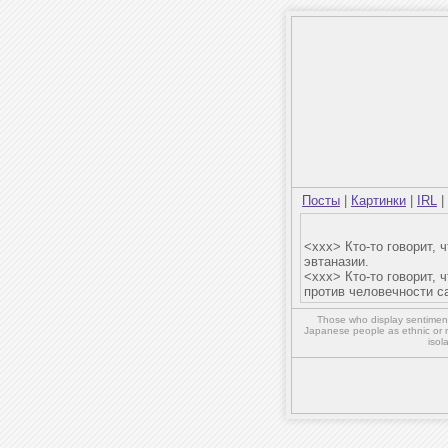
Посты
|
Картинки
|
IRL
|
<xxx> Кто-то говорит,
эвтаназии.
<xxx> Кто-то говорит, 
против человечности с
Those who display sentiment 
Japanese people as ethnic or 
isol