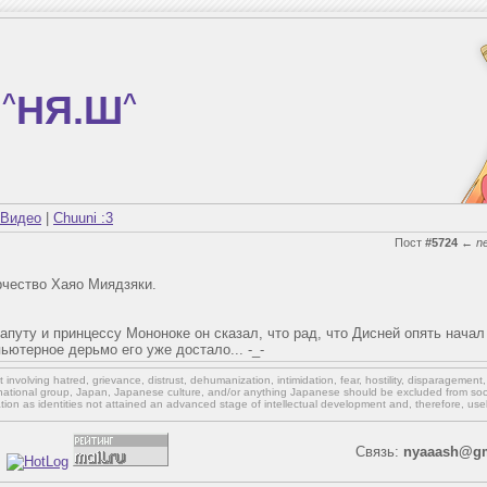
^
НЯ.Ш
^
Видео
|
Chuuni :3
Пост
#5724
←
n
чество Хаяо Миядзяки.
Лапуту и принцессу Мононоке он сказал, что рад, что Дисней опять нача
пьютерное дерьмо его уже достало... -_-
involving hatred, grievance, distrust, dehumanization, intimidation, fear, hostility, disparagement
national group, Japan, Japanese culture,
and/or
anything Japanese should be excluded from soci
ation as identities not attained an advanced stage of intellectual development and, therefore, use
Связь:
nyaaash@gm