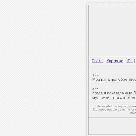
Посты
|
Картинки
|
IRL
|
xxx
Мой папа полюбил твор
xxx
Когда я показала ему 
мультики, а то это ком
Those who display sentiment 
Japanese people as ethnic or 
isol