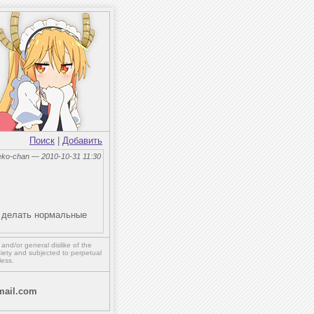
Поиск
|
Добавить
eko-chan — 2010-10-31 11:30
л делать нормальные
,
and/or
general dislike of the
ety and subjected to perpetual
less.
ail.com