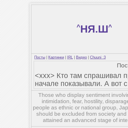
^
НЯ.Ш
^
Посты
|
Картинки
|
IRL
|
Видео
|
Chuuni :3
По
<xxx> Кто там спрашивал п
начале показывали. А вот с
Those who display sentiment involvin
intimidation, fear, hostility, dispar
people as ethnic or national group, Ja
should be excluded from society and su
attained an advanced stage of inte