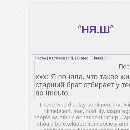
^
НЯ.Ш
^
Посты
|
Картинки
|
IRL
|
Видео
|
Chuuni :3
По
xxx: Я поняла, что такое ж
старший брат отбирает у те
no Imouto...
Those who display sentiment involvin
intimidation, fear, hostility, dispar
people as ethnic or national group, Ja
should be excluded from society and su