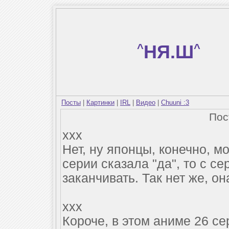
^
НЯ.Ш
^
Посты
|
Картинки
|
IRL
|
Видео
|
Chuuni :3
По
xxx
Нет, ну японцы, конечно, м
серии сказала "да", то с 
заканчивать. Так нет же, она
xxx
Короче, в этом аниме 26 се