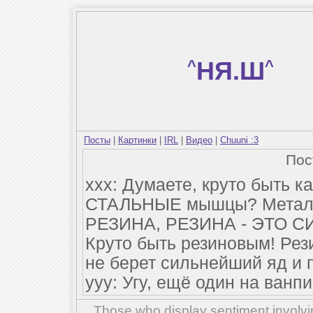
^
НЯ.Ш
^
Посты
|
Картинки
|
IRL
|
Видео
|
Chuuni :3
По
ххх: Думаете, круто быть 
СТАЛЬНЫЕ мышцы? Металл 
РЕЗИНА, РЕЗИНА - ЭТО СИ
Круто быть резиновым! Рез
не берет сильнейший яд и 
ууу: Угу, ещё один на ванп
Those who display sentiment involvin