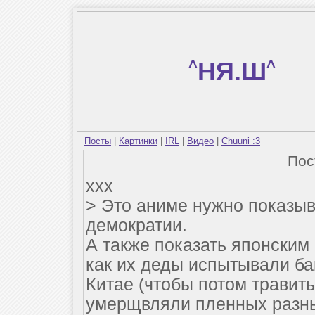
^
НЯ.Ш
^
Посты
|
Картинки
|
IRL
|
Видео
|
Chuuni :3
По
xxx
> Это аниме нужно показыв
демократии.
А также показать японским
как их деды испытывали ба
Китае (чтобы потом травить
умерщвляли пленных разн