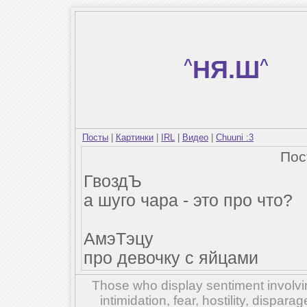
^
НЯ.Ш
^
Посты
|
Картинки
|
IRL
|
Видео
|
Chuuni :3
По
ГвоздЪ
а шуго чара - это про что?
АмэТэцу
про девочку с яйцами
Those who display sentiment involvin
intimidation, fear, hostility, dispar