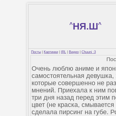
^
НЯ.Ш
^
Посты
|
Картинки
|
IRL
|
Видео
|
Chuuni :3
По
Очень люблю аниме и японс
самостоятельная девушка, 
которые совершенно не раз
мнений. Приехала к ним пог
три дня назад перед этим 
цвет (не краска, смывается
сделала пирсинг на губе. Р