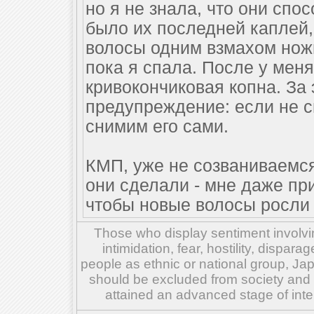
но я не знала, что они спос
было их последней каплей,
волосы одним взмахом ножн
пока я спала. После у мен
кривокончиковая копна. За
предупреждение: если не с
снимим его сами.
КМП, уже не созваниваемся 
они сделали - мне даже пр
чтобы новые волосы росли ро
Those who display sentiment involvin
intimidation, fear, hostility, dispar
people as ethnic or national group, Ja
should be excluded from society and su
attained an advanced stage of inte