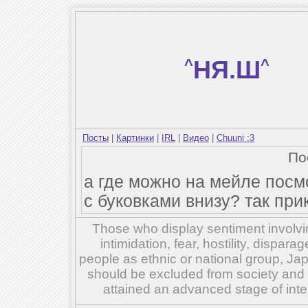
^
НЯ.Ш
^
Посты
|
Картинки
|
IRL
|
Видео
|
Chuuni :3
По
а где можно на мейле посмо
с буковками внизу? так прик
Those who display sentiment involvin
intimidation, fear, hostility, dispar
people as ethnic or national group, Ja
should be excluded from society and su
attained an advanced stage of inte