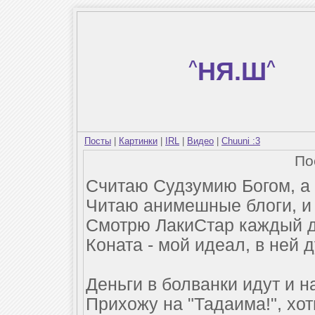
^
НЯ.Ш
^
Посты
|
Картинки
|
IRL
|
Видео
|
Chuuni :3
По
Считаю Судзумию Богом, а
Читаю анимешные блоги, и 
Смотрю ЛакиСтар каждый де
Коната - мой идеал, в ней 
Деньги в болванки идут и н
Прихожу на "Тадаима!", хот