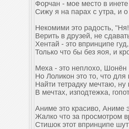
Форчан - мое место в инет
Сижу я на парах с утра, и 
Некомими это радость, "Ня!
Верить в друзей, не сдават
Хентай - это впринципе гуд
Только что бы без яоя, и к
Меха - это неплохо, Шонён
Но Лоликон это то, что для
Найти тетрадку мечтаю, ну
В мечтах, изподтежка, гопот
Аниме это красиво, Аниме э
Жалко что за просмотром в
Стишок этот впринципе шутк