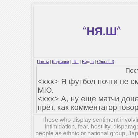
^
НЯ.Ш
^
Посты
|
Картинки
|
IRL
|
Видео
|
Chuuni :3
Пос
<xxx> Я футбол почти не с
МЮ.
<xxx> А, ну еще матчи дон
прёт, как комментатор гово
Those who display sentiment involvin
intimidation, fear, hostility, dispar
people as ethnic or national group, Ja