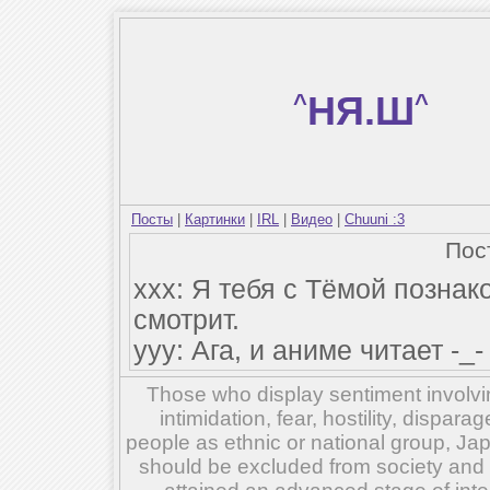
^
НЯ.Ш
^
Посты
|
Картинки
|
IRL
|
Видео
|
Chuuni :3
Пос
xxx: Я тебя с Тёмой позна
смотрит.
yyy: Ага, и аниме читает -_-
Those who display sentiment involvin
intimidation, fear, hostility, dispar
people as ethnic or national group, Ja
should be excluded from society and su