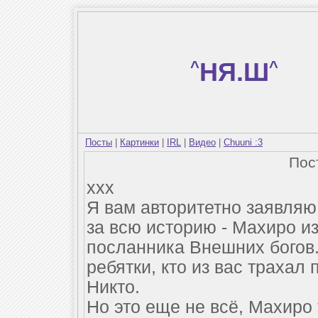
^
НЯ.Ш
^
Посты
|
Картинки
|
IRL
|
Видео
|
Chuuni :3
Пос
xxx
Я вам авторитетно заявляю
за всю историю - Махиро из
посланника Внешних богов.
ребятки, кто из вас трахал
Никто.
Но это еще не всё, Махиро 