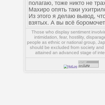
полагаю, тоже никто не трах
Махиро опять таки ухитрил
Из этого я делаю вывод, чт
взятых. А вы всё боромочет
Those who display sentiment involvin
intimidation, fear, hostility, dispar
people as ethnic or national group, Ja
should be excluded from society and su
attained an advanced stage of inte