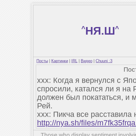
^
НЯ.Ш
^
Посты
|
Картинки
|
IRL
|
Видео
|
Chuuni :3
Пос
ххх: Когда я вернулся с Я
спросили, катался ли я на 
должен был покататься, и 
Рей.
ххх: Пикча все расставила 
http://nya.sh/files/m7fk35frqa
Those who display sentiment involvin