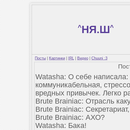
^
НЯ.Ш
^
Посты
|
Картинки
|
IRL
|
Видео
|
Chuuni :3
Пос
Watasha: О себе написала:
коммуникабельная‚ стрессо
вредных привычек. Легко ра
Brute Brainiac: Отрасль ка
Brute Brainiac: Секретариа
Brute Brainiac: АХО?
Watasha: Бака!