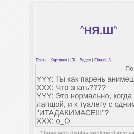
^
НЯ.Ш
^
Посты
|
Картинки
|
IRL
|
Видео
|
Chuuni :3
По
YYY: Ты как парень анимеш
ХХХ: Что знать????
YYY: Это нормально, когда 
лапшой, и к туалету с одни
"ИТАДАКИМАСЕ!!!"?
ХХХ: о_О
Those who display sentiment involvin