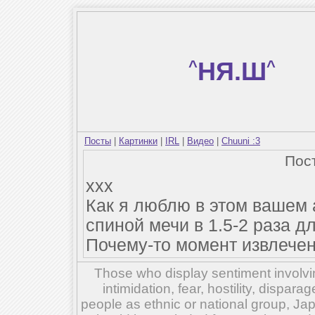
^
НЯ.Ш
^
Посты
|
Картинки
|
IRL
|
Видео
|
Chuuni :3
Пос
xxx
Как я люблю в этом вашем 
спиной мечи в 1.5-2 раза д
Почему-то момент извлечен
Those who display sentiment involvin
intimidation, fear, hostility, dispar
people as ethnic or national group, Ja