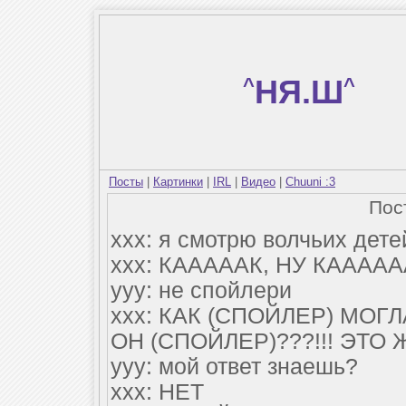
^
НЯ.Ш
^
Посты
|
Картинки
|
IRL
|
Видео
|
Chuuni :3
Пос
ххх: я смотрю волчьих дете
ххх: КАААААК, НУ КААААА
ууу: не спойлери
ххх: КАК (СПОЙЛЕР) МОГ
ОН (СПОЙЛЕР)???!!! ЭТО 
ууу: мой ответ знаешь?
ххх: НЕТ