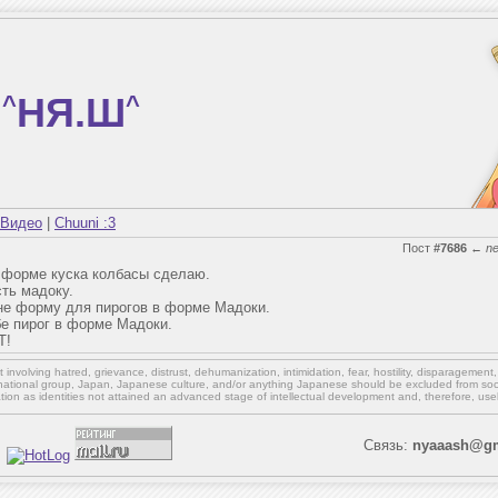
^
НЯ.Ш
^
Видео
|
Chuuni :3
Пост
#7686
←
n
 в форме куска колбасы сделаю.
сть мадоку.
мне форму для пирогов в форме Мадоки.
ебе пирог в форме Мадоки.
Т!
involving hatred, grievance, distrust, dehumanization, intimidation, fear, hostility, disparagement
national group, Japan, Japanese culture,
and/or
anything Japanese should be excluded from soci
ation as identities not attained an advanced stage of intellectual development and, therefore, use
Связь:
nyaaash@gm