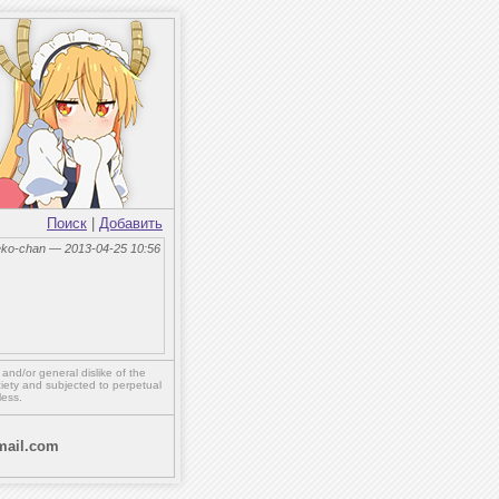
Поиск
|
Добавить
eko-chan — 2013-04-25 10:56
,
and/or
general dislike of the
ety and subjected to perpetual
less.
ail.com