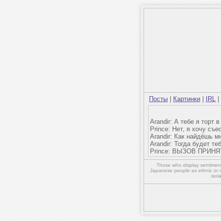
Посты
|
Картинки
|
IRL
|
Arandir: А тебе я торт
Prince: Нет, я хочу съе
Arandir: Как найдёшь 
Arandir: Тогда будет т
Prince: ВЫЗОВ ПРИНЯ
Those who display sentiment 
Japanese people as ethnic or 
isol