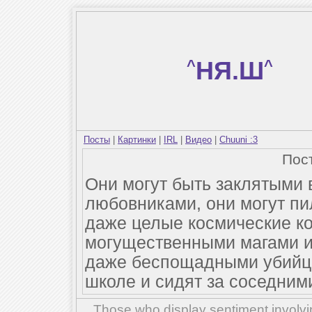
^
НЯ.Ш
^
Посты
|
Картинки
|
IRL
|
Видео
|
Chuuni :3
Пос
Они могут быть заклятыми 
любовниками, они могут пи
даже целые космические ко
могущественными магами и 
даже беспощадными убийца
школе и сидят за соседним
Those who display sentiment involvin