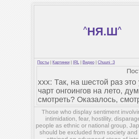
^
НЯ.Ш
^
Посты
|
Картинки
|
IRL
|
Видео
|
Chuuni :3
По
xxx: Так, на шестой раз эт
чарт онгоингов на лето, дум
смотреть? Оказалось, смотр
Those who display sentiment involvin
intimidation, fear, hostility, dispar
people as ethnic or national group, Ja
should be excluded from society and su