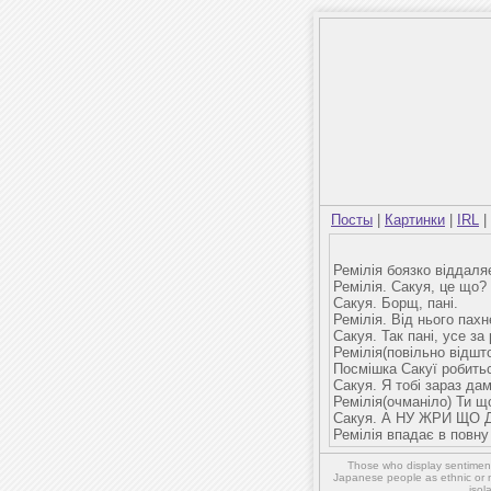
Посты
|
Картинки
|
IRL
|
Ремілія боязко віддаля
Ремілія. Сакуя, це що?
Сакуя. Борщ, пані.
Ремілія. Від нього пахн
Сакуя. Так пані, усе за
Ремілія(повільно відшт
Посмішка Сакуї робить
Сакуя. Я тобі зараз дам
Ремілія(очманіло) Ти щ
Сакуя. А НУ ЖРИ ЩО
Ремілія впадає в повну 
Those who display sentiment 
Japanese people as ethnic or 
isol