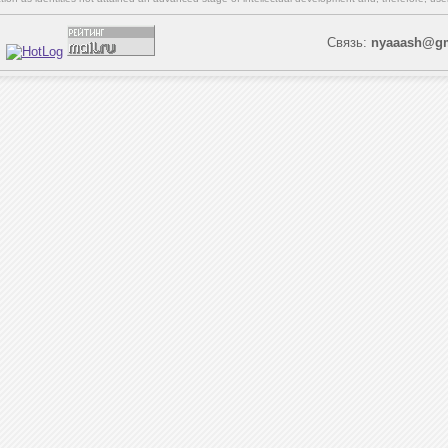
Связь:
nyaaash@gm