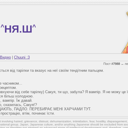
^
НЯ.Ш
^
Видео
|
Chuuni :3
Пост
#7988
←
n
ється від тарілки та вказує на неї своїм тендітним пальцем.
е часником...
 рецептом.
овхуючи від себе тарілку) Сакуя, ти що, забула? Я вампір. Я не можу це ї
ся більш холодною.
, вампір. Їж давай.
о, сказилась, Сакуя!?
 ДАЮТЬ, ПАДЛО. ПЕРЕБИРАЄ МЕНІ ХАРЧАМИ ТУТ.
прострацію, втім, починає їсти.
involving hatred, grievance, distrust, dehumanization, intimidation, fear, hostility, disparagement
national group, Japan, Japanese culture,
and/or
anything Japanese should be excluded from soci
ation as identities not attained an advanced stage of intellectual development and, therefore, use