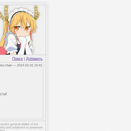
Поиск
|
Добавить
eko-chan — 2014-01-01 15:41
сти!
,
and/or
general dislike of the
ety and subjected to perpetual
less.