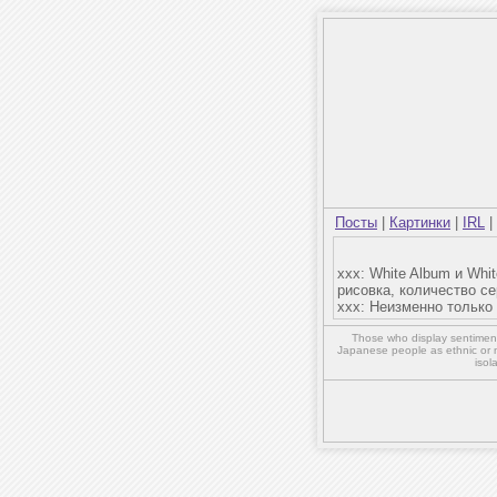
Посты
|
Картинки
|
IRL
|
xxx: White Album и Whi
рисовка, количество с
xxx: Неизменно только 
Those who display sentiment 
Japanese people as ethnic or 
isol