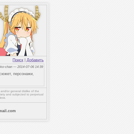
Поиск
|
Добавить
eko-chan — 2014-07-06 14:39
 сюжет, персонажи,
,
and/or
general dislike of the
ety and subjected to perpetual
less.
ail.com