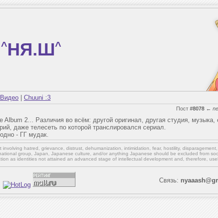
^
НЯ.Ш
^
Видео
|
Chuuni :3
Пост
#8078
←
n
te Album 2... Различия во всём: другой оригинал, другая студия, музыка,
ерий, даже телесеть по которой транслировался сериал.
одно - ГГ мудак.
involving hatred, grievance, distrust, dehumanization, intimidation, fear, hostility, disparagement
national group, Japan, Japanese culture,
and/or
anything Japanese should be excluded from soci
ation as identities not attained an advanced stage of intellectual development and, therefore, use
Связь:
nyaaash@gm