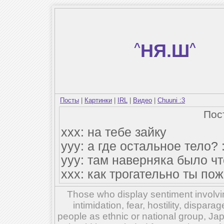
^
НЯ.Ш
^
Посты
|
Картинки
|
IRL
|
Видео
|
Chuuni :3
Пос
xxx: на тебе зайку
yyy: а где остальное тело? 
yyy: там наверняка было чт
xxx: как трогательно ты по
Those who display sentiment involvin
intimidation, fear, hostility, dispar
people as ethnic or national group, Ja