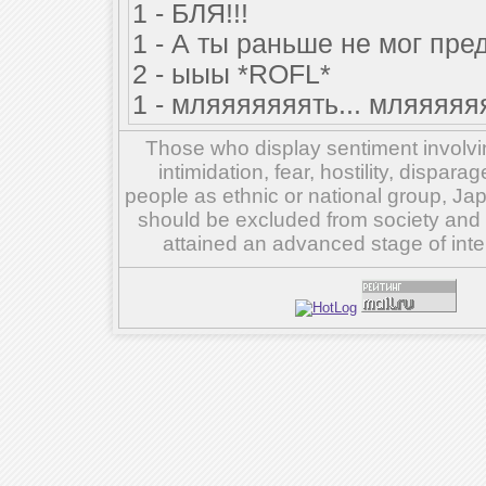
1 - БЛЯ!!!
1 - А ты раньше не мог пре
2 - ыыы *ROFL*
1 - мляяяяяяять... мляяяяя
Those who display sentiment involvin
intimidation, fear, hostility, dispar
people as ethnic or national group, Ja
should be excluded from society and su
attained an advanced stage of inte