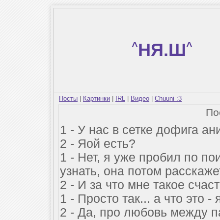
^
НЯ.Ш
^
Посты
|
Картинки
|
IRL
|
Видео
|
Chuuni :3
По
1 - У нас в сетке дофига ан
2 - Яой есть?
1 - Нет, я уже пробил по по
узнать, она потом расскажет,
2 - И за что мне такое счас
1 - Просто так... а что это 
2 - Да, про любовь между 