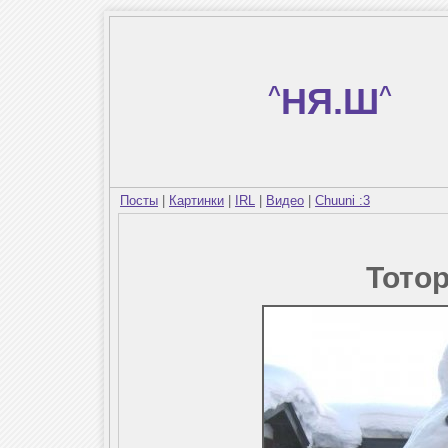
^
НЯ.Ш
^
Посты
|
Картинки
|
IRL
|
Видео
|
Chuuni :3
Тотор