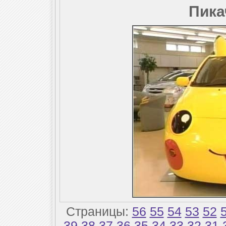
Пика
Страницы:
56
55
54
53
52
39
38
37
36
35
34
33
32
31