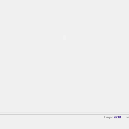
Видео
#210
←
n