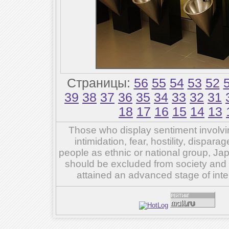
Страницы:
56
55
54
53
52
39
38
37
36
35
34
33
32
31
18
17
16
15
14
13
Those who display sentiment involvin
intimidation, fear, hostility, dispar
people as ethnic or national group, Ja
should be excluded from society and su
attained an advanced stage of inte