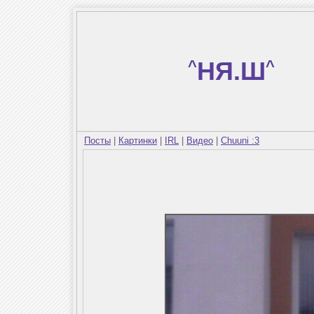
^
НЯ.Ш
^
Посты
|
Картинки
|
IRL
|
Видео
|
Chuuni :3