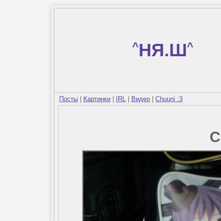
^
НЯ.Ш
^
Посты
|
Картинки
|
IRL
|
Видео
|
Chuuni :3
С