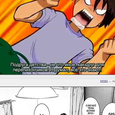
#2161
←
n