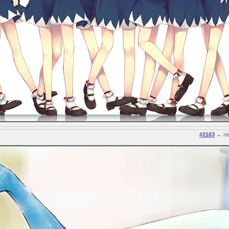
#2163
←
n