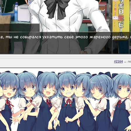
#2164
←
n