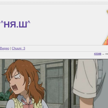
^
НЯ.Ш
^
Видео
|
Chuuni :3
#2166
←
n