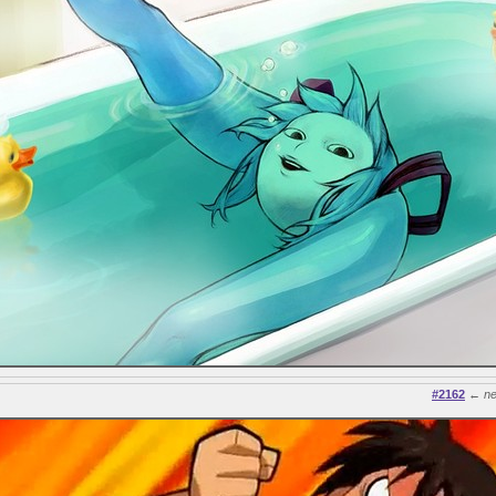
#2162
←
n