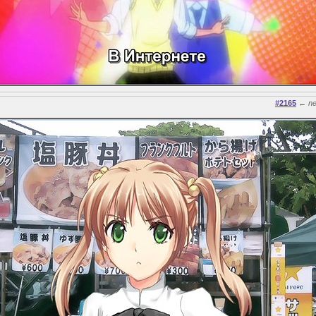
#2165
←
n