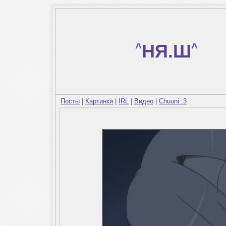
^
НЯ.Ш
^
Посты
|
Картинки
|
IRL
|
Видео
|
Chuuni :3