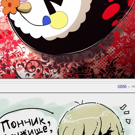
#2555
←
n