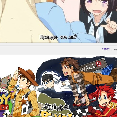
#2552
←
n