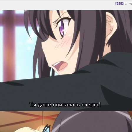
#2553
←
n