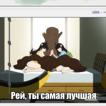
#2554
←
n