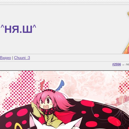
^
НЯ.Ш
^
Видео
|
Chuuni :3
#2556
←
n