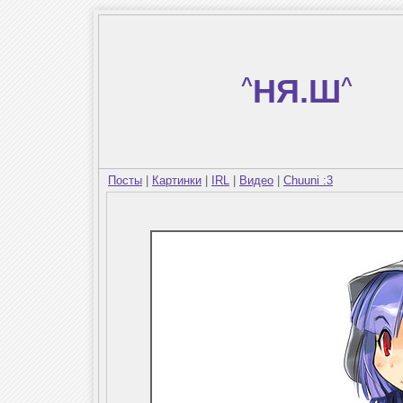
^
НЯ.Ш
^
Посты
|
Картинки
|
IRL
|
Видео
|
Chuuni :3